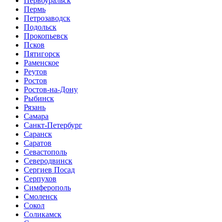
Первоуральск
Пермь
Петрозаводск
Подольск
Прокопьевск
Псков
Пятигорск
Раменское
Реутов
Ростов
Ростов-на-Дону
Рыбинск
Рязань
Самара
Санкт-Петербург
Саранск
Саратов
Севастополь
Северодвинск
Сергиев Посад
Серпухов
Симферополь
Смоленск
Сокол
Соликамск