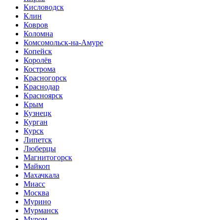
Кисловодск
Клин
Ковров
Коломна
Комсомольск-на-Амуре
Копейск
Королёв
Кострома
Красногорск
Краснодар
Красноярск
Крым
Кузнецк
Курган
Курск
Липетск
Люберцы
Магнитогорск
Майкоп
Махачкала
Миасс
Москва
Мурино
Мурманск
Муром