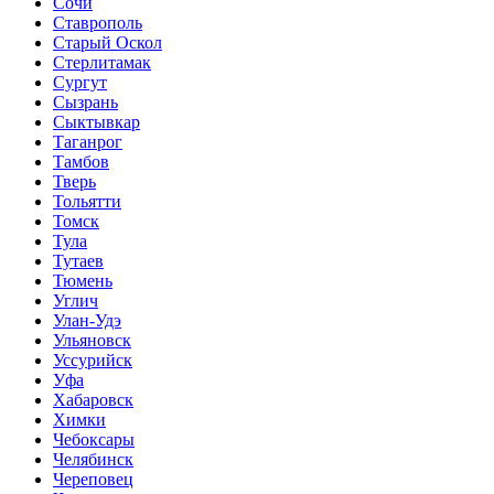
Сочи
Ставрополь
Старый Оскол
Стерлитамак
Сургут
Сызрань
Сыктывкар
Таганрог
Тамбов
Тверь
Тольятти
Томск
Тула
Тутаев
Тюмень
Углич
Улан-Удэ
Ульяновск
Уссурийск
Уфа
Хабаровск
Химки
Чебоксары
Челябинск
Череповец