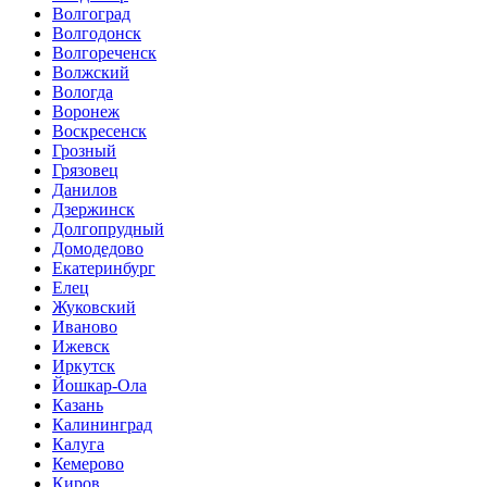
Волгоград
Волгодонск
Волгореченск
Волжский
Вологда
Воронеж
Воскресенск
Грозный
Грязовец
Данилов
Дзержинск
Долгопрудный
Домодедово
Екатеринбург
Елец
Жуковский
Иваново
Ижевск
Иркутск
Йошкар-Ола
Казань
Калининград
Калуга
Кемерово
Киров