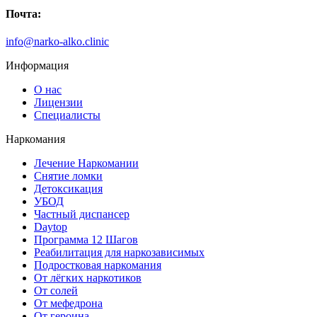
Почта:
info@narko-alko.clinic
Информация
О нас
Лицензии
Специалисты
Наркомания
Лечение Наркомании
Снятие ломки
Детоксикация
УБОД
Частный диспансер
Daytop
Программа 12 Шагов
Реабилитация для наркозависимых
Подростковая наркомания
От лёгких наркотиков
От солей
От мефедрона
От героина