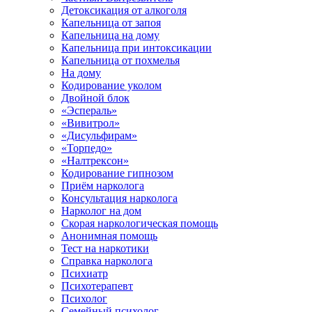
Детоксикация от алкоголя
Капельница от запоя
Капельница на дому
Капельница при интоксикации
Капельница от похмелья
На дому
Кодирование уколом
Двойной блок
«Эспераль»
«Вивитрол»
«Дисульфирам»
«Торпедо»
«Налтрексон»
Кодирование гипнозом
Приём нарколога
Консультация нарколога
Нарколог на дом
Скорая наркологическая помощь
Анонимная помощь
Тест на наркотики
Справка нарколога
Психиатр
Психотерапевт
Психолог
Семейный психолог