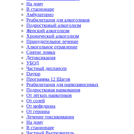
На дому
В стационаре
Амбулаторно
Реабилитация для алкоголиков
Подростковый алкоголизм
Женский алкоголизм
Хронический алкоголизм
Принудительное лечение
Алкогольное отравление
Снятие ломки
Детоксикация
УБОД
Частный диспансер
Daytop
Программа 12 Шагов
Реабилитация для наркозависимых
Подростковая наркомания
От лёгких наркотиков
От солей
От мефедрона
От героина
Лечение токсикомании
На дому
В стационаре
Частный Вытрезвитель