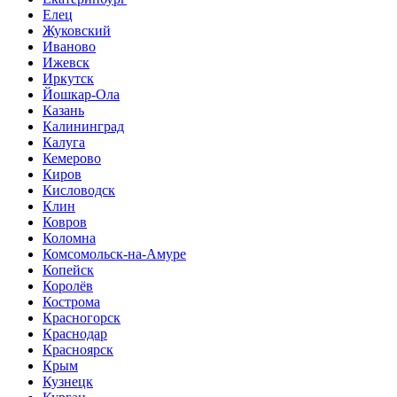
Елец
Жуковский
Иваново
Ижевск
Иркутск
Йошкар-Ола
Казань
Калининград
Калуга
Кемерово
Киров
Кисловодск
Клин
Ковров
Коломна
Комсомольск-на-Амуре
Копейск
Королёв
Кострома
Красногорск
Краснодар
Красноярск
Крым
Кузнецк