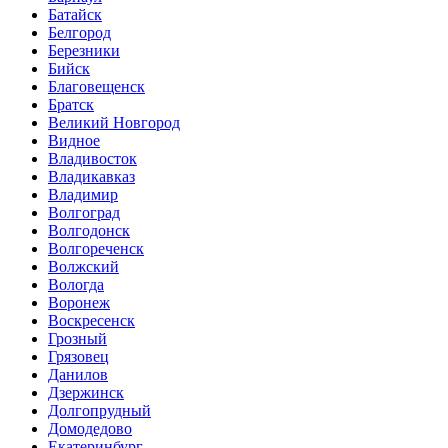
Батайск
Белгород
Березники
Бийск
Благовещенск
Братск
Великий Новгород
Видное
Владивосток
Владикавказ
Владимир
Волгоград
Волгодонск
Волгореченск
Волжский
Вологда
Воронеж
Воскресенск
Грозный
Грязовец
Данилов
Дзержинск
Долгопрудный
Домодедово
Екатеринбург