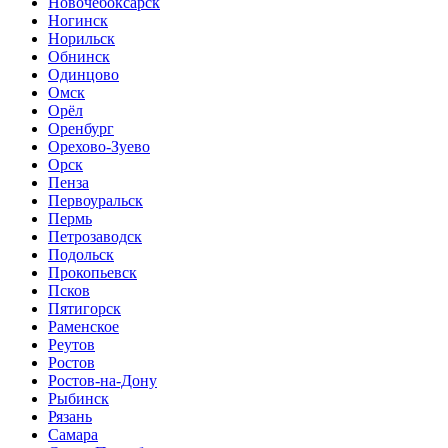
Новочебоксарск
Ногинск
Норильск
Обнинск
Одинцово
Омск
Орёл
Оренбург
Орехово-Зуево
Орск
Пенза
Первоуральск
Пермь
Петрозаводск
Подольск
Прокопьевск
Псков
Пятигорск
Раменское
Реутов
Ростов
Ростов-на-Дону
Рыбинск
Рязань
Самара