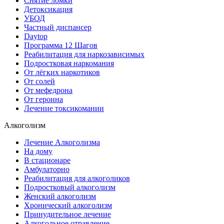
Снятие ломки
Детоксикация
УБОД
Частный диспансер
Daytop
Программа 12 Шагов
Реабилитация для наркозависимых
Подростковая наркомания
От лёгких наркотиков
От солей
От мефедрона
От героина
Лечение токсикомании
Алкоголизм
Лечение Алкоголизма
На дому
В стационаре
Амбулаторно
Реабилитация для алкоголиков
Подростковый алкоголизм
Женский алкоголизм
Хронический алкоголизм
Принудительное лечение
Алкогольное отравление