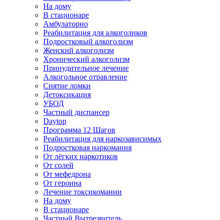
На дому
В стационаре
Амбулаторно
Реабилитация для алкоголиков
Подростковый алкоголизм
Женский алкоголизм
Хронический алкоголизм
Принудительное лечение
Алкогольное отравление
Снятие ломки
Детоксикация
УБОД
Частный диспансер
Daytop
Программа 12 Шагов
Реабилитация для наркозависимых
Подростковая наркомания
От лёгких наркотиков
От солей
От мефедрона
От героина
Лечение токсикомании
На дому
В стационаре
Частный Вытрезвитель