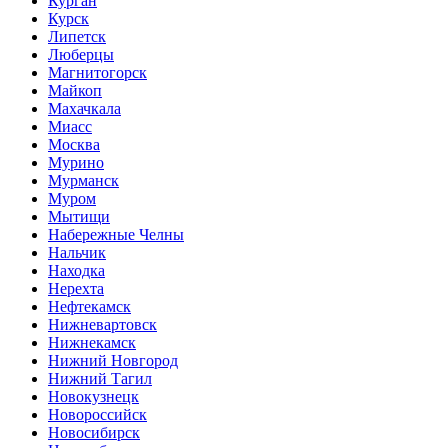
Курган
Курск
Липетск
Люберцы
Магнитогорск
Майкоп
Махачкала
Миасс
Москва
Мурино
Мурманск
Муром
Мытищи
Набережные Челны
Нальчик
Находка
Нерехта
Нефтекамск
Нижневартовск
Нижнекамск
Нижний Новгород
Нижний Тагил
Новокузнецк
Новороссийск
Новосибирск