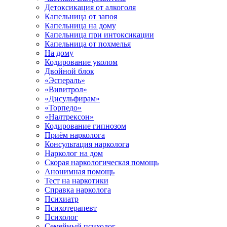
Детоксикация от алкоголя
Капельница от запоя
Капельница на дому
Капельница при интоксикации
Капельница от похмелья
На дому
Кодирование уколом
Двойной блок
«Эспераль»
«Вивитрол»
«Дисульфирам»
«Торпедо»
«Налтрексон»
Кодирование гипнозом
Приём нарколога
Консультация нарколога
Нарколог на дом
Скорая наркологическая помощь
Анонимная помощь
Тест на наркотики
Справка нарколога
Психиатр
Психотерапевт
Психолог
Семейный психолог