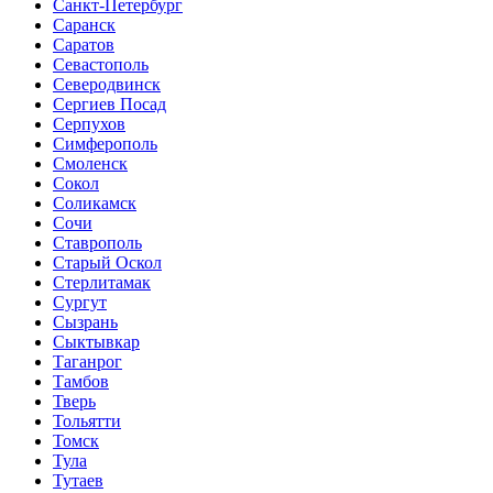
Санкт-Петербург
Саранск
Саратов
Севастополь
Северодвинск
Сергиев Посад
Серпухов
Симферополь
Смоленск
Сокол
Соликамск
Сочи
Ставрополь
Старый Оскол
Стерлитамак
Сургут
Сызрань
Сыктывкар
Таганрог
Тамбов
Тверь
Тольятти
Томск
Тула
Тутаев