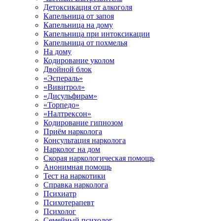
Детоксикация от алкоголя
Капельница от запоя
Капельница на дому
Капельница при интоксикации
Капельница от похмелья
На дому
Кодирование уколом
Двойной блок
«Эспераль»
«Вивитрол»
«Дисульфирам»
«Торпедо»
«Налтрексон»
Кодирование гипнозом
Приём нарколога
Консультация нарколога
Нарколог на дом
Скорая наркологическая помощь
Анонимная помощь
Тест на наркотики
Справка нарколога
Психиатр
Психотерапевт
Психолог
Семейный психолог