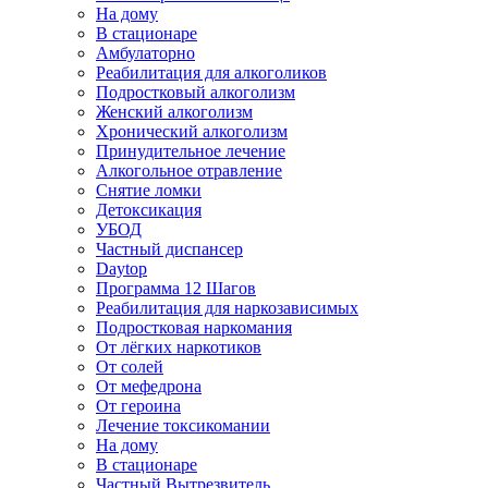
На дому
В стационаре
Амбулаторно
Реабилитация для алкоголиков
Подростковый алкоголизм
Женский алкоголизм
Хронический алкоголизм
Принудительное лечение
Алкогольное отравление
Снятие ломки
Детоксикация
УБОД
Частный диспансер
Daytop
Программа 12 Шагов
Реабилитация для наркозависимых
Подростковая наркомания
От лёгких наркотиков
От солей
От мефедрона
От героина
Лечение токсикомании
На дому
В стационаре
Частный Вытрезвитель