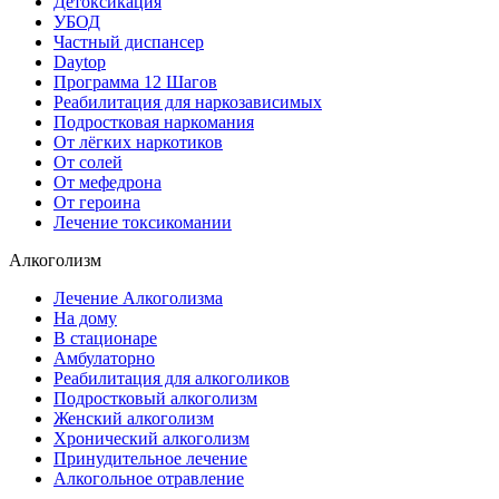
Детоксикация
УБОД
Частный диспансер
Daytop
Программа 12 Шагов
Реабилитация для наркозависимых
Подростковая наркомания
От лёгких наркотиков
От солей
От мефедрона
От героина
Лечение токсикомании
Алкоголизм
Лечение Алкоголизма
На дому
В стационаре
Амбулаторно
Реабилитация для алкоголиков
Подростковый алкоголизм
Женский алкоголизм
Хронический алкоголизм
Принудительное лечение
Алкогольное отравление