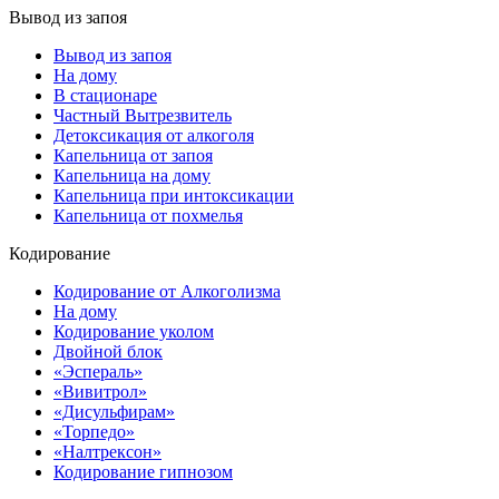
Вывод из запоя
Вывод из запоя
На дому
В стационаре
Частный Вытрезвитель
Детоксикация от алкоголя
Капельница от запоя
Капельница на дому
Капельница при интоксикации
Капельница от похмелья
Кодирование
Кодирование от Алкоголизма
На дому
Кодирование уколом
Двойной блок
«Эспераль»
«Вивитрол»
«Дисульфирам»
«Торпедо»
«Налтрексон»
Кодирование гипнозом