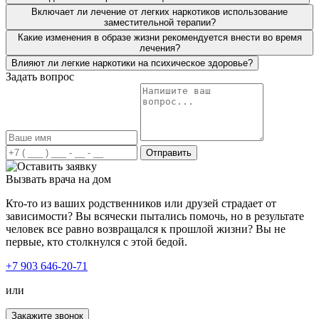
пожизненная поддержка! Ещё раз огромное вам
Включает ли лечение от легких наркотиков использование
спасибо!
заместительной терапии?
Какие изменения в образе жизни рекомендуется внести во время
лечения?
Влияют ли легкие наркотики на психическое здоровье?
Задать вопрос
Лечение наркомании в вашей клинике стало огромным
прорывом для нас. Мой сын больше двух лет
употреблял курительные вещества и ни хотел
признавать свою проблему. Решившись отправить его к
вам на лечение, сын получил всестороннюю помощь и
Отправить
поддержку. Был подобран индивидуальный план
лечения, учитывая все особенности моего сына.
Вызвать врача на дом
Благодаря вашему профессионализму, сын трезвый и
полон сил менять свою жизнь дальше.
Кто-то из ваших родственников или друзей страдает от
зависимости? Вы всячески пытались помочь, но в результате
человек все равно возвращался к прошлой жизни? Вы не
первые, кто столкнулся с этой бедой.
+7 903 646-20-71
или
Наша семья столкнулась с неизлечимой болезнью –
наркоманией. Мой брат стал употреблять наркотики, его
Закажите звонок
состояние менялось с каждым днём, мы просто не могли