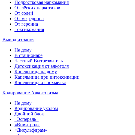
Подростковая наркомания
От лёгких наркотиков
От солей
От мефедрона
От героина
Токсикомания
Вывод из запоя
На дому
В стационаре
Частный Вытрезвитель
Детоксикация от алкоголя
Капельница на дому
Капельница при интоксикации
Капельница от похмелья
Кодирование Алкоголизма
На дому
Кодирование уколом
Двойной блок
«Эспераль»
«Вивитрол»
«Дисульфирам»