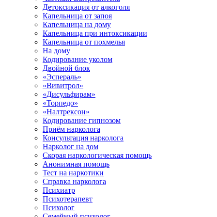
Детоксикация от алкоголя
Капельница от запоя
Капельница на дому
Капельница при интоксикации
Капельница от похмелья
На дому
Кодирование уколом
Двойной блок
«Эспераль»
«Вивитрол»
«Дисульфирам»
«Торпедо»
«Налтрексон»
Кодирование гипнозом
Приём нарколога
Консультация нарколога
Нарколог на дом
Скорая наркологическая помощь
Анонимная помощь
Тест на наркотики
Справка нарколога
Психиатр
Психотерапевт
Психолог
Семейный психолог