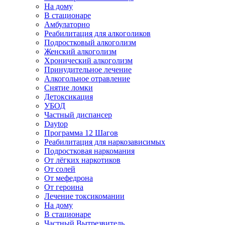
На дому
В стационаре
Амбулаторно
Реабилитация для алкоголиков
Подростковый алкоголизм
Женский алкоголизм
Хронический алкоголизм
Принудительное лечение
Алкогольное отравление
Снятие ломки
Детоксикация
УБОД
Частный диспансер
Daytop
Программа 12 Шагов
Реабилитация для наркозависимых
Подростковая наркомания
От лёгких наркотиков
От солей
От мефедрона
От героина
Лечение токсикомании
На дому
В стационаре
Частный Вытрезвитель