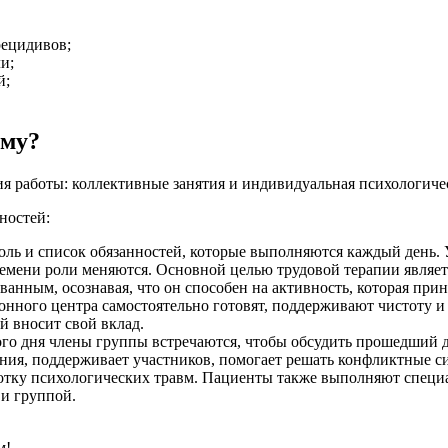
рецидивов;
и;
й;
мму?
я работы: коллективные занятия и индивидуальная психологиче
ностей:
оль и список обязанностей, которые выполняются каждый день.
времени роли меняются. Основной целью трудовой терапии являет
ванным, осознавая, что он способен на активность, которая прин
ного центра самостоятельно готовят, поддерживают чистоту и 
й вносит свой вклад.
го дня члены группы встречаются, чтобы обсудить прошедший де
ния, поддерживает участников, помогает решать конфликтные с
отку психологических травм. Пациенты также выполняют специа
 и группой.
м!