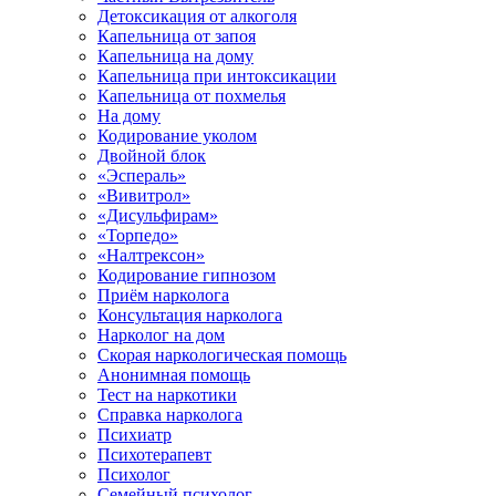
Детоксикация от алкоголя
Капельница от запоя
Капельница на дому
Капельница при интоксикации
Капельница от похмелья
На дому
Кодирование уколом
Двойной блок
«Эспераль»
«Вивитрол»
«Дисульфирам»
«Торпедо»
«Налтрексон»
Кодирование гипнозом
Приём нарколога
Консультация нарколога
Нарколог на дом
Скорая наркологическая помощь
Анонимная помощь
Тест на наркотики
Справка нарколога
Психиатр
Психотерапевт
Психолог
Семейный психолог