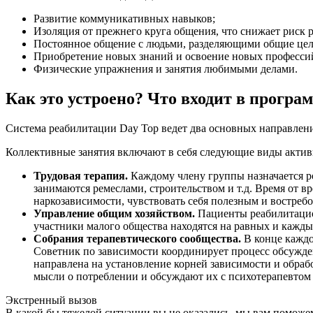
Развитие коммуникативных навыков;
Изоляция от прежнего круга общения, что снижает риск 
Постоянное общение с людьми, разделяющими общие цел
Приобретение новых знаний и освоение новых професси
Физические упражнения и занятия любимыми делами.
Как это устроено? Что входит в програ
Система реабилитации Day Top ведет два основных направлени
Коллективные занятия включают в себя следующие виды актив
Трудовая терапия.
Каждому члену группы назначается р
занимаются ремеслами, строительством и т.д. Время от 
наркозависимости, чувствовать себя полезным и востребо
Управление общим хозяйством.
Пациенты реабилитацион
участники малого общества находятся на равных и кажды
Собрания терапевтического сообщества.
В конце каждо
Советник по зависимости координирует процесс обсужде
направлена на установление корней зависимости и обраб
мысли о потреблении и обсуждают их с психотерапевтом
Экстренный вызов
В какой бы тяжелой ситуации вы не оказались, мы вам поможе