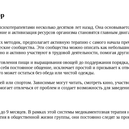
op
сихотерапевтами несколько десятков лет назад. Она основывае
ение и активизация ресурсов организма становятся главным двиг
 методик, предполагает активную терапию с самого начала преб
еские сообщества. Эти сообщества можно описать как небольш
но и активно участвуют в трудовой деятельности, помогая други
готовления пищи и выращивания овощей до поддержания порядка
 себя постоянное общение, исключает простой и призывает к от
то может остаться без обеда или чистой одежды.
й или спортом. Зависимые могут читать, смотреть кино, участв
огает отвлечься от проблем и создает возможность для заведен
до 9 месяцев. В рамках этой системы медикаментозная терапия и
тия в общественной жизни группы, они постоянно следят за пр