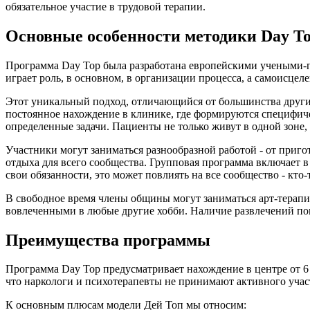
обязательное участие в трудовой терапии.
Основные особенности методики Day T
Программа Day Top была разработана европейскими учеными-п
играет роль, в основном, в организации процесса, а самоисцел
Этот уникальный подход, отличающийся от большинства других
постоянное нахождение в клинике, где формируются специфич
определенные задачи. Пациенты не только живут в одной зоне, 
Участники могут заниматься разнообразной работой - от при
отдыха для всего сообщества. Групповая программа включает в
свои обязанности, это может повлиять на все сообщество - кто-
В свободное время члены общины могут заниматься арт-терапие
вовлеченными в любые другие хобби. Наличие развлечений пом
Преимущества программы
Программа Day Top предусматривает нахождение в центре от 6 
что наркологи и психотерапевты не принимают активного учас
К основным плюсам модели Дей Топ мы относим: