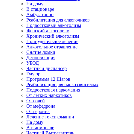
На дому
В стационаре
Амбулаторно
Реабилитация для алкоголиков
Подростковый алкоголизм
Женский алкоголизм
Хронический алкоголизм
Принудительное лечение
Алкогольное отравление
Снятие ломки
Детоксикация
УБОД
Частный диспансер
Daytop
Программа 12 Шагов
Реабилитация для наркозависимых
Подростковая наркомания
От лёгких наркотиков
От солей
От мефедрона
От героина
Лечение токсикомании
На дому
В стационаре
Частный Вытрезвитель