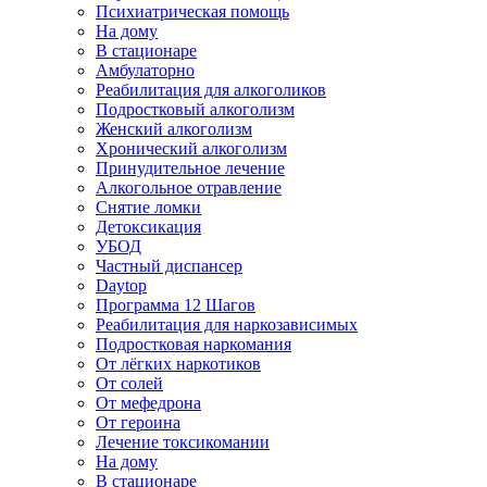
Психиатрическая помощь
На дому
В стационаре
Амбулаторно
Реабилитация для алкоголиков
Подростковый алкоголизм
Женский алкоголизм
Хронический алкоголизм
Принудительное лечение
Алкогольное отравление
Снятие ломки
Детоксикация
УБОД
Частный диспансер
Daytop
Программа 12 Шагов
Реабилитация для наркозависимых
Подростковая наркомания
От лёгких наркотиков
От солей
От мефедрона
От героина
Лечение токсикомании
На дому
В стационаре