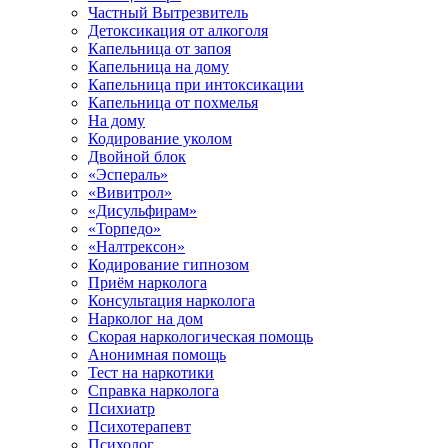
Частный Вытрезвитель
Детоксикация от алкоголя
Капельница от запоя
Капельница на дому
Капельница при интоксикации
Капельница от похмелья
На дому
Кодирование уколом
Двойной блок
«Эспераль»
«Вивитрол»
«Дисульфирам»
«Торпедо»
«Налтрексон»
Кодирование гипнозом
Приём нарколога
Консультация нарколога
Нарколог на дом
Скорая наркологическая помощь
Анонимная помощь
Тест на наркотики
Справка нарколога
Психиатр
Психотерапевт
Психолог