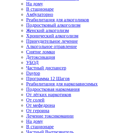
На дому
В стационаре
Амбулаторно
Реабилитация для алкоголиков
Подростковый алкоголизм
Женский алкоголизм
Хронический алкоголизм
Принудительное лечение
Алкогольное отравление
Снятие ломки
Детоксикация
УБОД
Частный диспансер
Daytop
Программа 12 Шагов
Реабилитация для наркозависимых
Подростковая наркомания
От лёгких наркотиков
От солей
От мефедрона
От героина
Лечение токсикомании
На дому
В стационаре
Частный Вытрезвитель