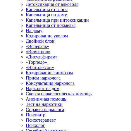
Детоксикация от алкоголя
Капельница от запоя
Капельница на дому
Капельница при интоксикации
Капельница от похмелья
На дому
Кодирование уколом
Двойной блок
«Эспераль»
«Вивитрол»
«Дисульфирам»
«Торпедо»
«Налтрексон»
Кодирование гипнозом
Приём нарколога
Консультация нарколога
Нарколог на дом
Скорая наркологическая помощь
Анонимная помощь
Тест на наркотики
Справка нарколога
Психиатр
Психотерапевт
Психолог
Семейный психолог