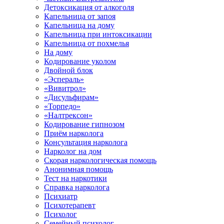
Детоксикация от алкоголя
Капельница от запоя
Капельница на дому
Капельница при интоксикации
Капельница от похмелья
На дому
Кодирование уколом
Двойной блок
«Эспераль»
«Вивитрол»
«Дисульфирам»
«Торпедо»
«Налтрексон»
Кодирование гипнозом
Приём нарколога
Консультация нарколога
Нарколог на дом
Скорая наркологическая помощь
Анонимная помощь
Тест на наркотики
Справка нарколога
Психиатр
Психотерапевт
Психолог
Семейный психолог