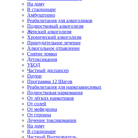
На дому
В стационаре
Амбулаторно
Реабилитация для алкоголиков
Подростковый алкоголизм
Женский алкоголизм
Хронический алкоголизм
Принудительное лечение
Алкогольное отравление
Снятие ломки
Детоксикация
УБОД
Частный диспансер
Daytop
Программа 12 Шагов
Реабилитация для наркозависимых
Подростковая наркомания
От лёгких наркотиков
От солей
От мефедрона
От героина
Лечение токсикомании
На дому
В стационаре
Частный Вытрезвитель