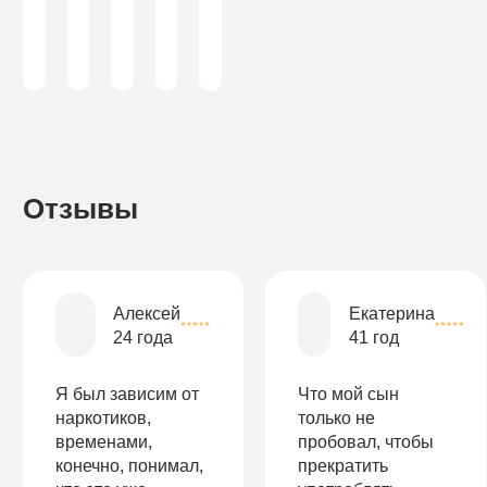
зависимости
Больничный
3-х
капельниц
(консультант-
лист
аддиктолог)
лист
капельниц
в
в
день
день
Записаться
Записаться
Записаться
Отзывы
Записаться
Записаться
Записаться
Алексей
Екатерина
24 года
41 год
Я был зависим от
Что мой сын
наркотиков,
только не
временами,
пробовал, чтобы
конечно, понимал,
прекратить