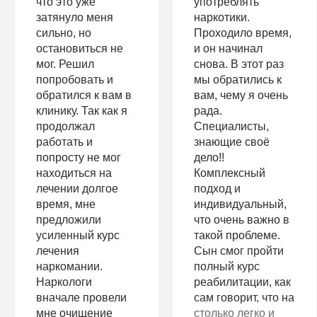
что это уже
употреблять
затянуло меня
наркотики.
сильно, но
Проходило время,
остановиться не
и он начинал
мог. Решил
снова. В этот раз
попробовать и
мы обратились к
обратился к вам в
вам, чему я очень
клинику. Так как я
рада.
продолжал
Специалисты,
работать и
знающие своё
попросту не мог
дело!!
находиться на
Комплексный
лечении долгое
подход и
время, мне
индивидуальный,
предложили
что очень важно в
усиленный курс
такой проблеме.
лечения
Сын смог пройти
наркомании.
полный курс
Наркологи
реабилитации, как
вначале провели
сам говорит, что на
мне очищение
столько легко и