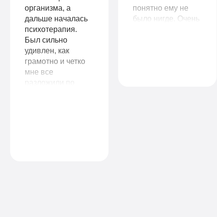
организма, а
понятно ему не
дальше началась
было нигде. Очень
психотерапия.
важно, что у вас
Был сильно
есть пожизненная
удивлен, как
поддержка! Ещё
грамотно и четко
раз огромное вам
мне все
спасибо!
разложили по
полочкам, дали
бесценные
рекомендации, что
делать дальше вне
клиники. Спасибо
вам огромное!