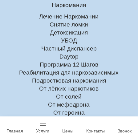
Наркомания
Лечение Наркомании
Снятие ломки
Детоксикация
УБОД
Частный диспансер
Daytop
Программа 12 Шагов
Реабилитация для наркозависимых
Подростковая наркомания
От лёгких наркотиков
От солей
От мефедрона
От героина
Лечение токсикомании
Главная
Услуги
Цены
Контакты
Звонок