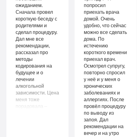
ожиданием.
попросил
Сначала провел
приехать врача
короткую беседу с
домой. Очень
родителями и
удобно, что сейчас
сделал процедуру.
можно все сделать
Дал мне все
дома. По
рекомендации,
истечению
рассказал про
короткого времени
методы
приехал врач.
кодирования на
Осмотрел супругу,
будущее и о
повторно спросил
лечении
у неё и у меня о
алкогольной
хронических
зависимости. Цена
заболеваниях и
меня тоже
аллергиях. После
порадовала –
провёл процедуру
рассчитывала, что
по выводу из
отдам больше.
запоя. Дал
Очень довольна
рекомендации на
вашими услугами.
вечер и на утро