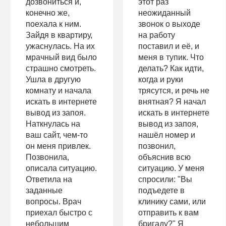
дозвониться и,
этот раз
конечно же,
неожиданный
поехала к ним.
звонок о выходе
Зайдя в квартиру,
на работу
ужаснулась. На их
поставил и её, и
мрачный вид было
меня в тупик. Что
страшно смотреть.
делать? Как идти,
Ушла в другую
когда и руки
комнату и начала
трясутся, и речь не
искать в интернете
внятная? Я начал
вывод из запоя.
искать в интернете
Наткнулась на
вывод из запоя,
ваш сайт, чем-то
нашёл номер и
он меня привлек.
позвонил,
Позвонила,
объяснив всю
описала ситуацию.
ситуацию. У меня
Ответила на
спросили: "Вы
заданные
подъедете в
вопросы. Врач
клинику сами, или
приехал быстро с
отправить к вам
небольшим
бригаду?" Я