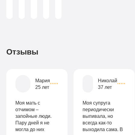
(консультант-
лист
аддиктолог)
лист
капельниц
в
в
день
день
Записаться
Записаться
Записаться
Отзывы
Записаться
Записаться
Записаться
Мария
Николай
25 лет
37 лет
Моя мать с
Моя супруга
отчимом –
периодически
запойные люди.
выпивала, но
Пару дней я не
всегда как-то
могла до них
выходила сама. В