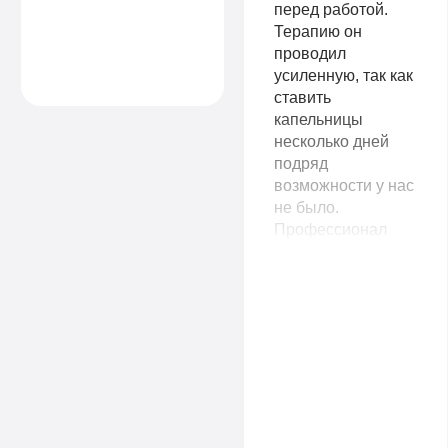
Огромная
перед работой.
благодарность
Терапию он
вашим
проводил
специалистам!
усиленную, так как
ставить
капельницы
несколько дней
подряд
возможности у нас
не было.
Профессионал
своего дела, все
стерильно,
аккуратно. На утро
жена, конечно,
чувствовала
небольшую
слабость, но
смогла пойти на
работу. Огромное