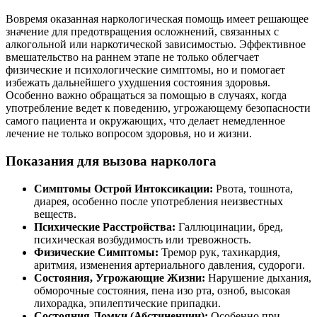
Вовремя оказанная наркологическая помощь имеет решающее
значение для предотвращения осложнений, связанных с
алкогольной или наркотической зависимостью. Эффективное
вмешательство на раннем этапе не только облегчает
физические и психологические симптомы, но и помогает
избежать дальнейшего ухудшения состояния здоровья.
Особенно важно обращаться за помощью в случаях, когда
употребление ведет к поведению, угрожающему безопасности
самого пациента и окружающих, что делает немедленное
лечение не только вопросом здоровья, но и жизни.
Показания для вызова нарколога
Симптомы Острой Интоксикации:
Рвота, тошнота,
диарея, особенно после употребления неизвестных
веществ.
Психические Расстройства:
Галлюцинации, бред,
психическая возбудимость или тревожность.
Физические Симптомы:
Тремор рук, тахикардия,
аритмия, изменения артериального давления, судороги.
Состояния, Угрожающие Жизни:
Нарушение дыхания,
обморочные состояния, пена изо рта, озноб, высокая
лихорадка, эпилептические припадки.
Состояния Ломки (Абстиненции):
Особенно при