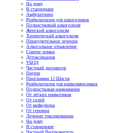
На дому
В стационаре
Амбулаторно
Реабилитация для алкоголиков
Подростковый алкоголизм
Женский алкоголизм
Хронический алкоголизм
Принудительное лечение
Алкогольное отравление
Снятие ломки
Детоксикация
УБОД
Частный диспансер
Daytop
Программа 12 Шагов
Реабилитация для наркозависимых
Подростковая наркомания
От лёгких наркотиков
От солей
От мефедрона
От героина
Лечение токсикомании
На дому
В стационаре
Частный Вытрезвитель