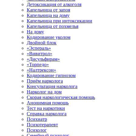
Детоксикация от алкоголя
Капельница от запоя
Капельница на дому
Капельница при интоксикации
Капельница от похмелья
На дому
Кодирование уколом
Двойной блок
«Эспераль»
«Вивитрол»
«Дисульфирам»
«Торпедо»
«Налтрексон»
Кодирование гипнозом
Приём нарколога
Консультация нарколога
Нарколог на дом
Скорая наркологическая помощь
Анонимная помощь
Тест на наркотики
Справка нарколога
Психиатр
Психотерапевт
Психолог
Семейный психолог